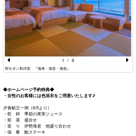
1
/
9
Pr
N
和モダン和洋室 『海来・海音・海色』
e
e
vi
xt
◆ホームページ予約特典◆
o
・女性のお客様には色浴衣をご用意いたします♪
u
夕食献立一例（6/5より）
s
・乾 杯 季節の果実ジュース
・前 菜 盛合せ
・造 り 伊勢海老 他盛り合わせ
・強 肴 鮑ステーキ