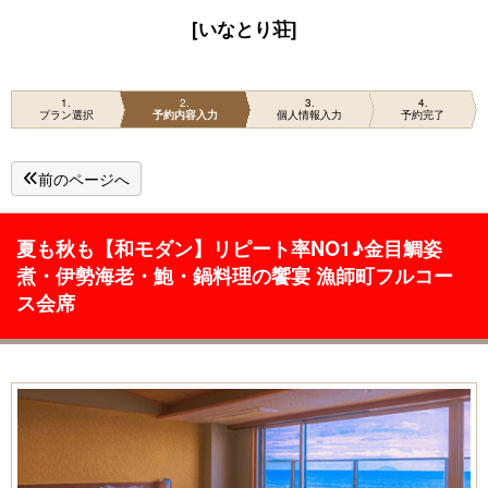
[いなとり荘]
1
2
3
4
プラン選択
予約内容入力
個人情報入力
予約完了
前のページへ
夏も秋も【和モダン】リピート率NO1♪金目鯛姿
煮・伊勢海老・鮑・鍋料理の饗宴 漁師町フルコー
ス会席