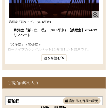
和洋室『彩タイプ』（39.6平米）
和洋室『彩・仁・咲』（39.6平米）【禁煙室】2024/12
リノベート
『和洋室』＜禁煙室＞
ロータイプのシングルベット2台配置したお部屋です。
・和洋室、ローベット、洗面
続きを読む
＜設備＞
液晶TV 加湿機能付空気清浄機 ネスレコーヒーマシン 空
冷蔵庫 Wifi無料接続 他
＜アメニティ＞
スキンケアセット サムエウェア ミネラルウォーター 厳
ご宿泊内容の入力
選静岡ぐり茶 果汁100％ドリンク 他
宿泊日
宿泊日/お部屋の変更