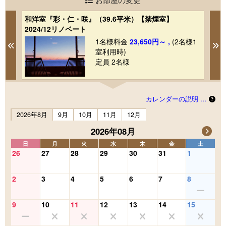
和洋室『彩・仁・咲』（39.6平米）【禁煙室】
和
2024/12リノベート
【
1
1名様料金
23,650円～ ,
(2名様1
Previous
N
室利用時)
定員 2名様
カレンダーの説明 …
2026年8月
9月
10月
11月
12月
2026年08月
日
月
火
水
木
金
土
26
27
28
29
30
31
1
2
3
4
5
6
7
8
9
10
11
12
13
14
15