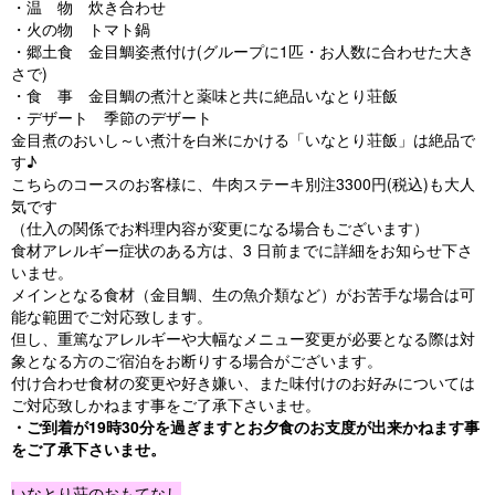
・温 物 炊き合わせ
・火の物 トマト鍋
・郷土食 金目鯛姿煮付け(グループに1匹・お人数に合わせた大き
さで)
・食 事 金目鯛の煮汁と薬味と共に絶品いなとり荘飯
・デザート 季節のデザート
金目煮のおいし～い煮汁を白米にかける「いなとり荘飯」は絶品で
す♪
こちらのコースのお客様に、牛肉ステーキ別注3300円(税込)も大人
気です
（仕入の関係でお料理内容が変更になる場合もございます）
食材アレルギー症状のある方は、3 日前までに詳細をお知らせ下さ
いませ。
メインとなる食材（金目鯛、生の魚介類など）がお苦手な場合は可
能な範囲でご対応致します。
但し、重篤なアレルギーや大幅なメニュー変更が必要となる際は対
象となる方のご宿泊をお断りする場合がございます。
付け合わせ食材の変更や好き嫌い、また味付けのお好みについては
ご対応致しかねます事をご了承下さいませ。
・ご到着が19時30分を過ぎますとお夕食のお支度が出来かねます事
をご了承下さいませ。
いなとり荘のおもてなし