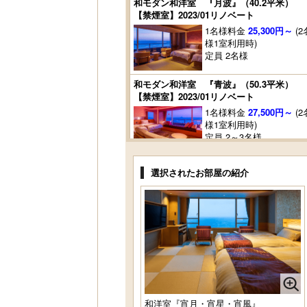
和モダン和洋室 『月波』（40.2平米）
【禁煙室】2023/01リノベート
1名様料金
25,300円～
(2
様1室利用時)
定員 2名様
和モダン和洋室 『青波』（50.3平米）
【禁煙室】2023/01リノベート
1名様料金
27,500円～
(2
様1室利用時)
定員 2～3名様
和モダン和洋室 『海邦・月灯・恵海』
選択されたお部屋の紹介
（40.2平米）【禁煙室】2017/07リノベ
ート
1名様料金
25,300円～
(2
様1室利用時)
定員 2～3名様
和モダン和洋室 『陽那・桃音』（40.2
平米）【禁煙室】2018/07リノベート
1名様料金
25,300円～
(2
様1室利用時)
定員 2～3名様
和洋室『宵月・宵星・宵風』