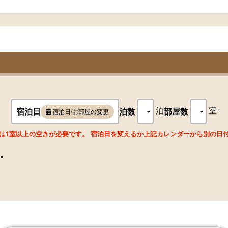
名
名
泊
室
宿泊日
泊数
部屋数
宿泊日/お部屋の変更
は1室以上の空きが必要です。 宿泊日を変えるか上記カレンダーから別の日
名
。