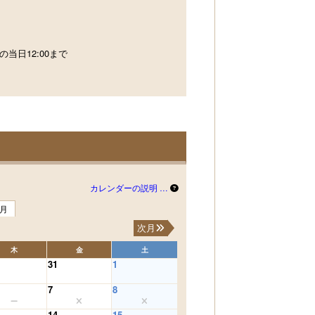
の当日12:00まで
カレンダーの説明 …
3月
次月
木
金
土
31
1
7
8
14
15