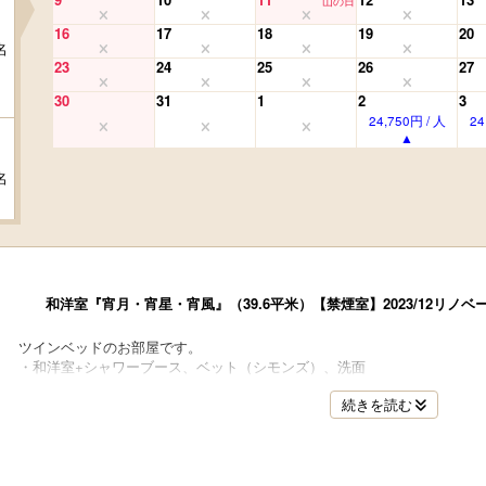
山の日
16
17
18
19
20
名
23
24
25
26
27
30
31
1
2
3
24,750円 / 人
24
名
和洋室『宵月・宵星・宵風』（39.6平米）【禁煙室】2023/12リノベ
名
ツインベッドのお部屋です。
・和洋室+シャワーブース、ベット（シモンズ）、洗面
＜設備＞
続きを読む
50インチ液晶TV 加湿機能付空気清浄機 ネスレコーヒーマシン 空冷蔵庫 
＜アメニティ＞
名
スキンケアセット サムエウェア ミネラルウォーター 厳選静岡ぐり茶 