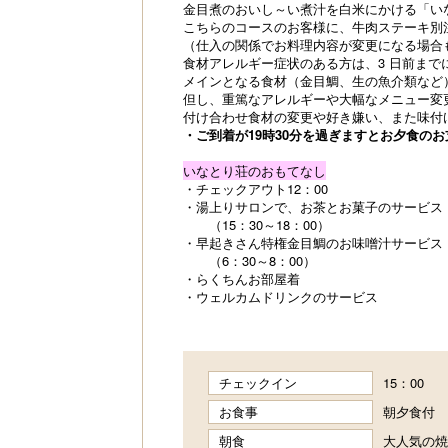
金目煮のおいし～い煮汁を白米にかける「い
こちらのコースのお客様に、牛肉ステーキ別注3
（仕入の関係でお料理内容が変更になる場合
食材アレルギー症状のある方は、3 日前まで
メインとなる食材（金目鯛、生の魚介類など
但し、重篤なアレルギーや大幅なメニュー変
付け合わせ食材の変更や好き嫌い、また味付
・ご到着が19時30分を過ぎますとお夕食の
いなとり荘のおもてなし
・チェックアウト12：00
・湯上りサロンで、お茶とお菓子のサービス
（15：30～18：00）
・早起きさん特権金目鯛のお味噌汁サービス
（6：30～8：00）
・らくちんお部屋着
・ウェルカムドリンクのサービス
チェックイン
15：00
お食事
朝夕食付
朝食
大人気の焼