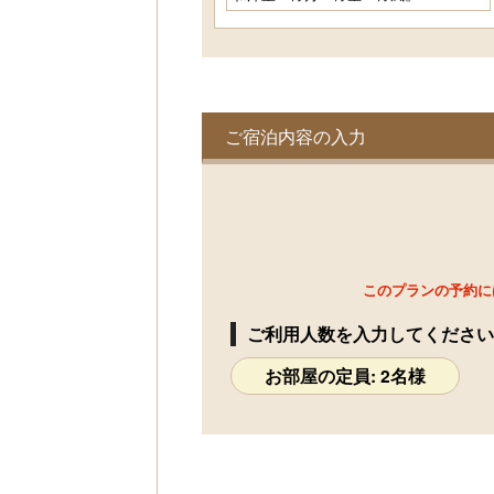
和モダン和洋室 『海来・海音』『海
色』（40.2平米）【禁煙室】
1名様料金
25,300円～
(2
様1室利用時)
定員 2名様
ご宿泊内容の入力
和洋室『宵月・宵星・宵風』（39.6平
米）【禁煙室】2023/12リノベート
1名様料金
24,200円～
(2
様1室利用時)
定員 2名様
和洋室『彩・仁・咲』（39.6平米）【禁
煙室】2024/12リノベート
このプランの予約に
1名様料金
23,650円～
(2
様1室利用時)
ご利用人数を入力してください
定員 2名様
お部屋の定員: 2名様