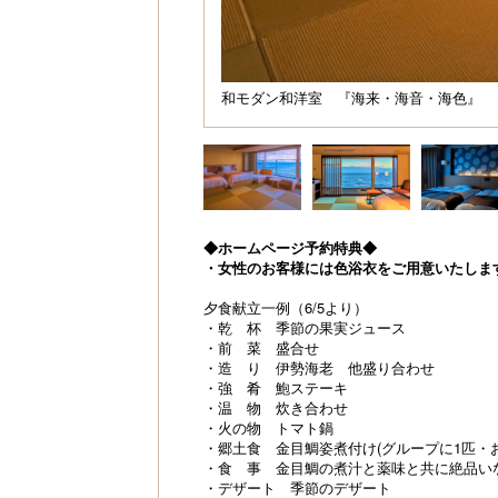
和モダン和洋室 『海来・海音・海色』
◆ホームページ予約特典◆
・女性のお客様には色浴衣をご用意いたしま
夕食献立一例（6/5より）
・乾 杯 季節の果実ジュース
・前 菜 盛合せ
・造 り 伊勢海老 他盛り合わせ
・強 肴 鮑ステーキ
・温 物 炊き合わせ
・火の物 トマト鍋
・郷土食 金目鯛姿煮付け(グループに1匹・
・食 事 金目鯛の煮汁と薬味と共に絶品い
・デザート 季節のデザート