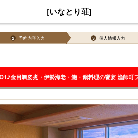
[いなとり荘]
予約内容入力
個人情報入力
2
3
O1♪金目鯛姿煮・伊勢海老・鮑・鍋料理の饗宴 漁師町