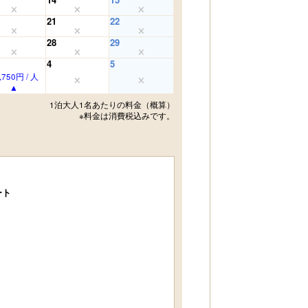
21
22
28
29
4
5
,750円 / 人
1泊大人1名あたりの料金（概算）
※料金は消費税込みです。
ート
Wifi無料接続 他
果汁100％ドリンク 他