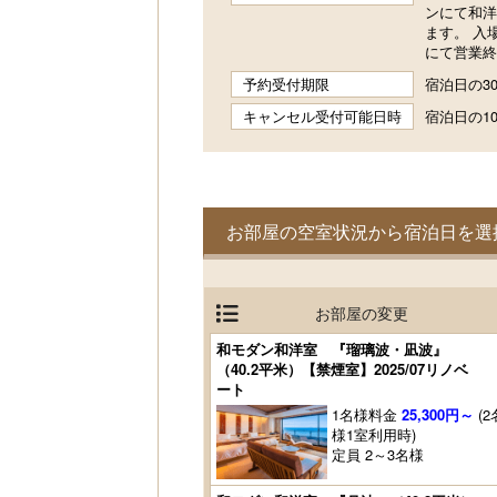
ンにて和洋
ます。 入場
にて営業終
予約受付期限
宿泊日の30
キャンセル受付可能日時
宿泊日の10
お部屋の空室状況から宿泊日を選
お部屋の変更
和モダン和洋室 『瑠璃波・凪波』
（40.2平米）【禁煙室】2025/07リノベ
ート
1名様料金
25,300円～
(2
様1室利用時)
定員 2～3名様