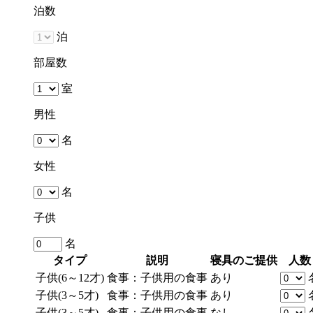
泊数
泊
部屋数
室
男性
名
女性
名
子供
名
タイプ
説明
寝具のご提供
人数
子供(6～12才)
食事：子供用の食事
あり
子供(3～5才)
食事：子供用の食事
あり
子供(3～5才)
食事：子供用の食事
なし