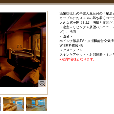
温泉掛流しの半露天風呂付の『星辰』～
カップルにおススメの落ち着くコーナ
大きな窓を開ければ、潮風と波音だ
・寝室＋リビング＋展望バルコニー
ズ）、洗面
＜設備＞
50インチ液晶TV・加湿機能付空気
Wifi無料接続 他
＜アメニティ＞
スキンケアセット・お部屋着・ミネ
※定員2名様となります。
』