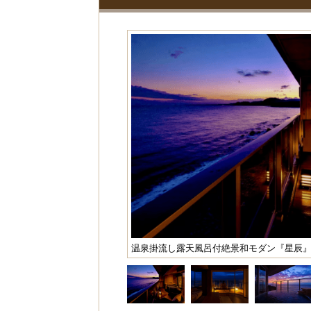
温泉掛流し露天風呂付絶景和モダン『星辰