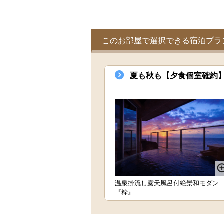
このお部屋で選択できる宿泊プラ
夏も秋も【夕食個室確約】
温泉掛流し露天風呂付絶景和モダン
『粋』