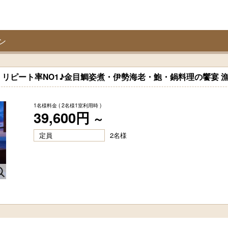
ン
リピート率NO1♪金目鯛姿煮・伊勢海老・鮑・鍋料理の饗宴 
1名様料金
( 2名様1室利用時 )
39,600円
～
定員
2名様