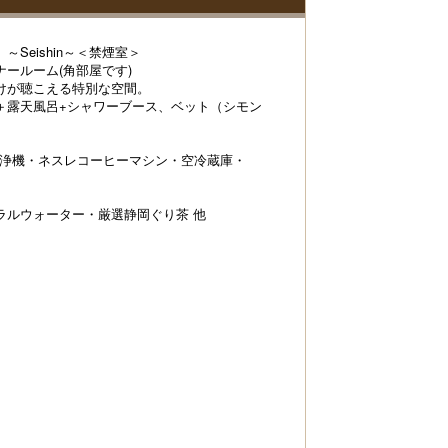
Seishin～＜禁煙室＞
ールーム(角部屋です)
けが聴こえる特別な空間。
＋露天風呂+シャワーブース、ベット（シモン
清浄機・ネスレコーヒーマシン・空冷蔵庫・
ラルウォーター・厳選静岡ぐり茶 他