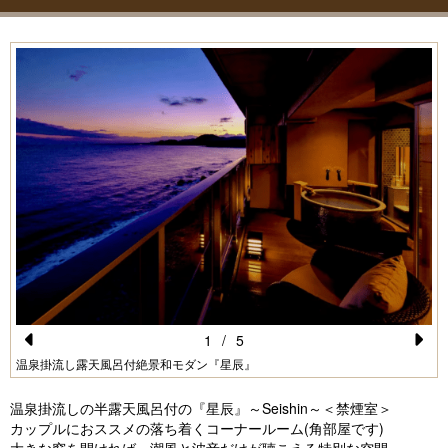
1
/
5
Pr
N
温泉掛流し露天風呂付絶景和モダン『星辰』
e
e
温泉掛流しの半露天風呂付の『星辰』～Seishin～＜禁煙室＞
vi
xt
カップルにおススメの落ち着くコーナールーム(角部屋です)