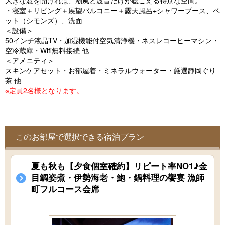
大きな窓を開ければ、潮風と波音だけが聴こえる特別な空間。
o
・寝室＋リビング＋展望バルコニー＋露天風呂+シャワーブース、ベ
u
ット（シモンズ）、洗面
＜設備＞
s
50インチ液晶TV・加湿機能付空気清浄機・ネスレコーヒーマシン・
空冷蔵庫・Wifi無料接続 他
＜アメニティ＞
スキンケアセット・お部屋着・ミネラルウォーター・厳選静岡ぐり
茶 他
※定員2名様となります。
このお部屋で選択できる宿泊プラン
夏も秋も【夕食個室確約】リピート率NO1♪金
目鯛姿煮・伊勢海老・鮑・鍋料理の饗宴 漁師
町フルコース会席