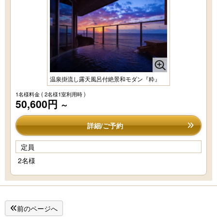
温泉掛流し露天風呂付絶景和モダン『粋』
1名様料金
( 2名様1室利用時 )
50,600円
～
詳細/ご予約
定員
2名様
前のページへ