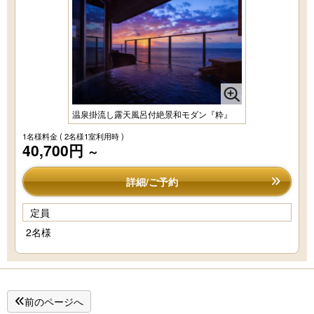
温泉掛流し露天風呂付絶景和モダン『粋』
1名様料金
( 2名様1室利用時 )
40,700円
～
詳細/ご予約
定員
2名様
前のページへ