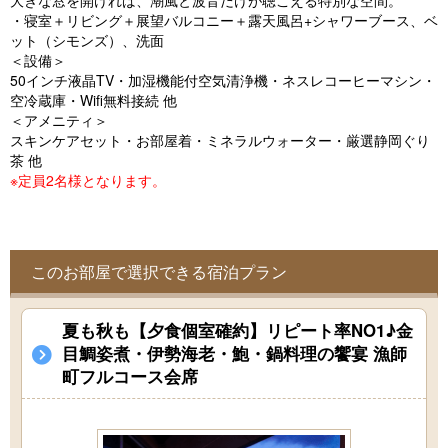
大きな窓を開ければ、潮風と波音だけが聴こえる特別な空間。
o
・寝室＋リビング＋展望バルコニー＋露天風呂+シャワーブース、ベ
u
ット（シモンズ）、洗面
＜設備＞
s
50インチ液晶TV・加湿機能付空気清浄機・ネスレコーヒーマシン・
空冷蔵庫・Wifi無料接続 他
＜アメニティ＞
スキンケアセット・お部屋着・ミネラルウォーター・厳選静岡ぐり
茶 他
※定員2名様となります。
このお部屋で選択できる宿泊プラン
夏も秋も【夕食個室確約】リピート率NO1♪金
目鯛姿煮・伊勢海老・鮑・鍋料理の饗宴 漁師
町フルコース会席