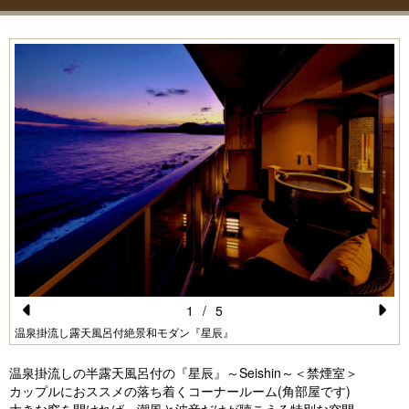
1
/
5
Pr
N
温泉掛流し露天風呂付絶景和モダン『星辰』
e
e
温泉掛流しの半露天風呂付の『星辰』～Seishin～＜禁煙室＞
vi
xt
カップルにおススメの落ち着くコーナールーム(角部屋です)