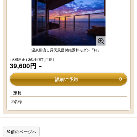
温泉掛流し露天風呂付絶景和モダン『粋』
1名様料金
( 2名様1室利用時 )
39,600円
～
詳細/ご予約
定員
2名様
前のページへ