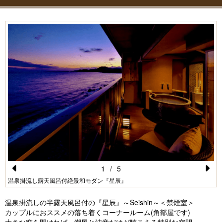
1
/
5
Pr
N
温泉掛流し露天風呂付絶景和モダン『星辰』
e
e
温泉掛流しの半露天風呂付の『星辰』～Seishin～＜禁煙室＞
vi
xt
カップルにおススメの落ち着くコーナールーム(角部屋です)