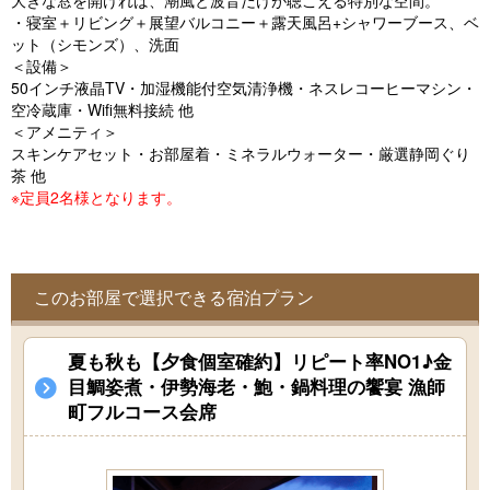
大きな窓を開ければ、潮風と波音だけが聴こえる特別な空間。
o
・寝室＋リビング＋展望バルコニー＋露天風呂+シャワーブース、ベ
u
ット（シモンズ）、洗面
＜設備＞
s
50インチ液晶TV・加湿機能付空気清浄機・ネスレコーヒーマシン・
空冷蔵庫・Wifi無料接続 他
＜アメニティ＞
スキンケアセット・お部屋着・ミネラルウォーター・厳選静岡ぐり
茶 他
※定員2名様となります。
このお部屋で選択できる宿泊プラン
夏も秋も【夕食個室確約】リピート率NO1♪金
目鯛姿煮・伊勢海老・鮑・鍋料理の饗宴 漁師
町フルコース会席