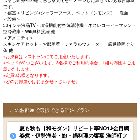
つるし雛発祥の地で感じる文化をイメージした温もりのあるお部屋
o
です。
u
・寝室＋リビング+シャワーブース、ベット（シモンズ）、洗面
＜設備＞
s
50インチ液晶TV・加湿機能付空気清浄機・ネスレコーヒーマシン・
空冷蔵庫・Wifi無料接続 他
＜アメニティ＞
スキンケアセット・お部屋着・ミネラルウォーター・厳選静岡ぐり
茶 他
※お夕食はレストランにてご用意いたします。
※ベッドが2つございます。3名様でご利用の場合、1組お布団をご用
意いたします。
※定員3名様となります。
※どのお部屋かはおまかせ下さいませ。
このお部屋で選択できる宿泊プラン
夏も秋も【和モダン】リピート率NO1♪金目鯛
姿煮・伊勢海老・鮑・鍋料理の饗宴 漁師町フ