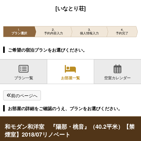
[いなとり荘]
1
2
3
4
プラン選択
予約内容入力
個人情報入力
予約完了
ご希望の宿泊プランをお選びください。
プラン一覧
お部屋一覧
空室カレンダー
前のページへ
お部屋の詳細をご確認のうえ、プランをお選びください。
和モダン和洋室 『陽那・桃音』（40.2平米）【禁
煙室】2018/07リノベート