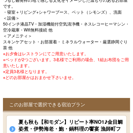
つるし雛発祥の地で感じる文化をイメージした温もりのあるお部屋
o
です。
u
・寝室＋リビング+シャワーブース、ベット（シモンズ）、洗面
＜設備＞
s
50インチ液晶TV・加湿機能付空気清浄機・ネスレコーヒーマシン・
空冷蔵庫・Wifi無料接続 他
＜アメニティ＞
スキンケアセット・お部屋着・ミネラルウォーター・厳選静岡ぐり
茶 他
※お夕食はレストランにてご用意いたします。
※ベッドが2つございます。3名様でご利用の場合、1組お布団をご用
意いたします。
※定員3名様となります。
※どのお部屋かはおまかせ下さいませ。
このお部屋で選択できる宿泊プラン
夏も秋も【和モダン】リピート率NO1♪金目鯛
姿煮・伊勢海老・鮑・鍋料理の饗宴 漁師町フ