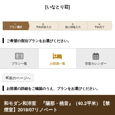
[いなとり荘]
1
2
3
4
プラン選択
予約内容入力
個人情報入力
予約完了
ご希望の宿泊プランをお選びください。
プラン一覧
お部屋一覧
空室カレンダー
前のページへ
お部屋の詳細をご確認のうえ、プランをお選びください。
和モダン和洋室 『陽那・桃音』（40.2平米）【禁
煙室】2018/07リノベート