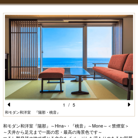
1
/
5
Pr
N
和モダン和洋室 『陽那・桃音』
e
e
和モダン和洋室『陽那』～Hina~・『桃音』～Mone～＜禁煙室＞
vi
xt
～天井から足元まで一面の窓・最高の海景色です～