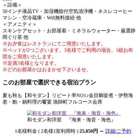
＜設備＞
50インチ液晶TV・加湿機能付空気清浄機・ネスレコーヒー
マシン・空冷蔵庫・Wifi無料接続 他
＜アメニティ＞
スキンケアセット・お部屋着・ミネラルウォーター・厳選静
岡ぐり茶 他
※お夕食はレストランにてご用意いたします。
※ベッドが2つございます。3名様でご利用の場合、1組お布
団をご用意いたします。
※定員3名様となります。
※どのお部屋かはおまかせ下さいませ。
このお部屋で選択できる宿泊プラン
夏も秋も【和モダン】リピート率NO1♪金目鯛姿煮・伊勢海
老・鮑・鍋料理の饗宴 漁師町フルコース会席
和モダン和洋室 『海来・海音・海色』
1名様料金
( 2名様1室利用時 )
25,850円
～
詳細/ご予約