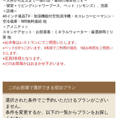
～天井から足元まで一面の窓・最高の海景色です～
o
・寝室＋リビング+シャワーブース、ベット（シモンズ）、洗面
u
＜設備＞
40インチ液晶TV・加湿機能付空気清浄機・ネスレコーヒーマシン・
s
空冷蔵庫・Wifi無料接続 他
＜アメニティ＞
スキンケアセット・お部屋着・ミネラルウォーター・厳選静岡ぐり
茶 他
※お夕食はレストランにてご用意いたします。
※ベッドが2つございます。3名様でご利用の場合、1組お布団をご用意い
たします。
※定員3名様となります。
※どのお部屋かはおまかせ下さいませ。
このお部屋で選択できる宿泊プラン
選択された条件でご予約いただけるプランがござい
ません。
条件を変更するか、以下の一覧からプランをお探し