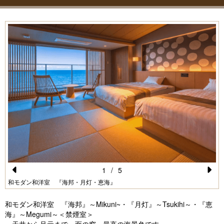
1
/
5
Pr
N
和モダン和洋室 『海邦・月灯・恵海』
e
e
和モダン和洋室 『海邦』～Mikuni~・『月灯』～Tsukihi～・『恵
vi
xt
海』～Megumi～＜禁煙室＞