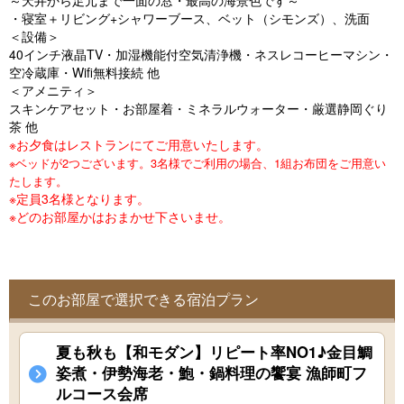
～天井から足元まで一面の窓・最高の海景色です～
o
・寝室＋リビング+シャワーブース、ベット（シモンズ）、洗面
u
＜設備＞
40インチ液晶TV・加湿機能付空気清浄機・ネスレコーヒーマシン・
s
空冷蔵庫・Wifi無料接続 他
＜アメニティ＞
スキンケアセット・お部屋着・ミネラルウォーター・厳選静岡ぐり
茶 他
※お夕食はレストランにてご用意いたします。
※ベッドが2つございます。3名様でご利用の場合、1組お布団をご用意い
たします。
※定員3名様となります。
※どのお部屋かはおまかせ下さいませ。
このお部屋で選択できる宿泊プラン
夏も秋も【和モダン】リピート率NO1♪金目鯛
姿煮・伊勢海老・鮑・鍋料理の饗宴 漁師町フ
ルコース会席