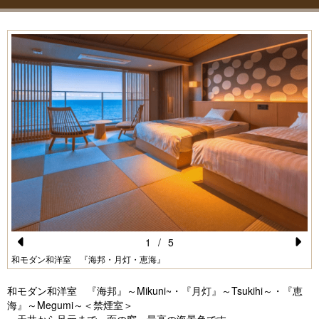
1
/
5
Pr
N
和モダン和洋室 『海邦・月灯・恵海』
e
e
和モダン和洋室 『海邦』～Mikuni~・『月灯』～Tsukihi～・『恵
vi
xt
海』～Megumi～＜禁煙室＞