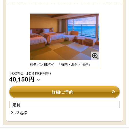
和モダン和洋室 『海来・海音・海色』
1名様料金
( 2名様1室利用時 )
40,150円
～
詳細/ご予約
定員
2～3名様