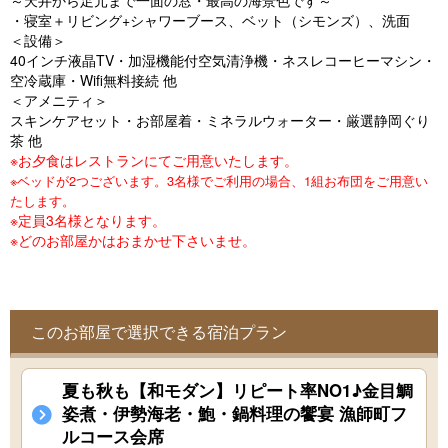
～天井から足元まで一面の窓・最高の海景色です～
o
・寝室＋リビング+シャワーブース、ベット（シモンズ）、洗面
u
＜設備＞
40インチ液晶TV・加湿機能付空気清浄機・ネスレコーヒーマシン・
s
空冷蔵庫・Wifi無料接続 他
＜アメニティ＞
スキンケアセット・お部屋着・ミネラルウォーター・厳選静岡ぐり
茶 他
※お夕食はレストランにてご用意いたします。
※ベッドが2つございます。3名様でご利用の場合、1組お布団をご用意い
たします。
※定員3名様となります。
※どのお部屋かはおまかせ下さいませ。
このお部屋で選択できる宿泊プラン
夏も秋も【和モダン】リピート率NO1♪金目鯛
姿煮・伊勢海老・鮑・鍋料理の饗宴 漁師町フ
ルコース会席