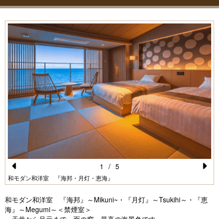
1
/
5
Pr
N
和モダン和洋室 『海邦・月灯・恵海』
e
e
和モダン和洋室 『海邦』～Mikuni~・『月灯』～Tsukihi～・『恵
vi
xt
海』～Megumi～＜禁煙室＞