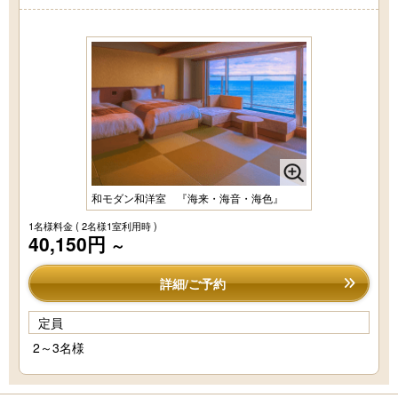
和モダン和洋室 『海来・海音・海色』
1名様料金
( 2名様1室利用時 )
40,150円
～
詳細/ご予約
定員
2～3名様