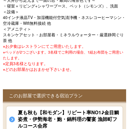
～天井から足元まで一面の窓・最高の海景色です～
o
・寝室＋リビング+シャワーブース、ベット（シモンズ）、洗面
u
＜設備＞
40インチ液晶TV・加湿機能付空気清浄機・ネスレコーヒーマシン・
s
空冷蔵庫・Wifi無料接続 他
＜アメニティ＞
スキンケアセット・お部屋着・ミネラルウォーター・厳選静岡ぐり
茶 他
※お夕食はレストランにてご用意いたします。
※ベッドが2つございます。3名様でご利用の場合、1組お布団をご用意い
たします。
※定員3名様となります。
※どのお部屋かはおまかせ下さいませ。
このお部屋で選択できる宿泊プラン
夏も秋も【和モダン】リピート率NO1♪金目鯛
姿煮・伊勢海老・鮑・鍋料理の饗宴 漁師町フ
ルコース会席