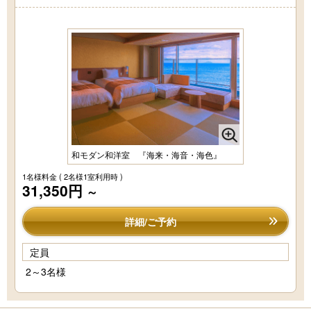
和モダン和洋室 『海来・海音・海色』
1名様料金
( 2名様1室利用時 )
31,350円
～
詳細/ご予約
定員
2～3名様