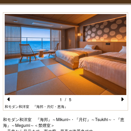
1
/
5
Pr
N
和モダン和洋室 『海邦・月灯・恵海』
e
e
和モダン和洋室 『海邦』～Mikuni~・『月灯』～Tsukihi～・『恵
vi
xt
海』～Megumi～＜禁煙室＞