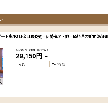
ン
ート率NO1♪金目鯛姿煮・伊勢海老・鮑・鍋料理の饗宴 漁師
1名様料金
( 2名様1室利用時 )
29,150円
～
定員
2～3名様