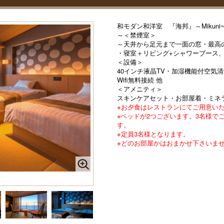
和モダン和洋室 『海邦』～Mikuni~
～＜禁煙室＞
～天井から足元まで一面の窓・最高
・寝室＋リビング+シャワーブース
＜設備＞
40インチ液晶TV・加湿機能付空気
Wifi無料接続 他
＜アメニティ＞
スキンケアセット・お部屋着・ミネ
※お夕食はレストランにてご用意い
※ベッドが2つございます。3名様で
す。
※定員3名様となります。
※どのお部屋かはおまかせ下さいま