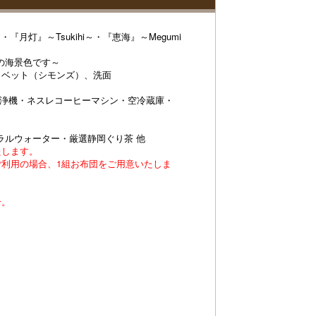
・『月灯』～Tsukihi～・『恵海』～Megumi
の海景色です～
、ベット（シモンズ）、洗面
清浄機・ネスレコーヒーマシン・空冷蔵庫・
ラルウォーター・厳選静岡ぐり茶 他
たします。
ご利用の場合、1組お布団をご用意いたしま
せ。