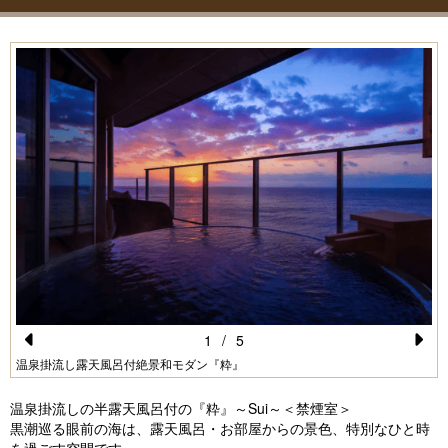
1
/
5
Pr
N
温泉掛流し露天風呂付絶景和モダン『粋』
e
e
温泉掛流しの半露天風呂付の『粋』～Sui～＜禁煙室＞
vi
xt
黒潮巡る眼前の海は、露天風呂・お部屋からの景色、特別なひと時