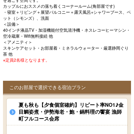
を過ごす空間です。
o
カップルにおススメの落ち着くコーナールーム(角部屋です)
u
・寝室＋リビング＋展望バルコニー＋露天風呂+シャワーブース、ベ
ット（シモンズ）、洗面
s
＜設備＞
40インチ液晶TV・加湿機能付空気清浄機・ネスレコーヒーマシン・
空冷蔵庫・Wifi無料接続 他
＜アメニティ＞
スキンケアセット・お部屋着・ミネラルウォーター・厳選静岡ぐり
茶 他
※定員2名様となります。
このお部屋で選択できる宿泊プラン
夏も秋も【夕食個室確約】リピート率NO1♪金
目鯛姿煮・伊勢海老・鮑・鍋料理の饗宴 漁師
町フルコース会席