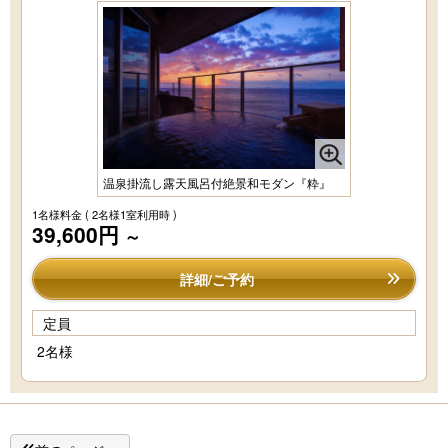
温泉掛流し露天風呂付絶景和モダン『粋』
1名様料金
( 2名様1室利用時 )
39,600円
～
詳細/ご予約
定員
2名様