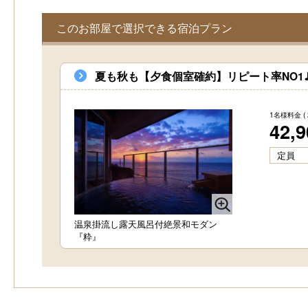
o
このお部屋で選択できる宿泊プラン
u
s
夏も秋も【夕食個室確約】リピート率NO1
1名様料金
(
42,
定員
温泉掛流し露天風呂付絶景和モダン
『粋』