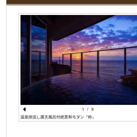
1
/
5
Pr
温泉掛流し露天風呂付絶景和モダン『粋』
e
vi