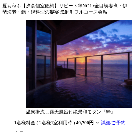
夏も秋も【夕食個室確約】リピート率NO1♪金目鯛姿煮・伊
勢海老・鮑・鍋料理の饗宴 漁師町フルコース会席
温泉掛流し露天風呂付絶景和モダン『粋』
1名様料金
( 2名様1室利用時 )
40,700円
～
詳細/ご予約