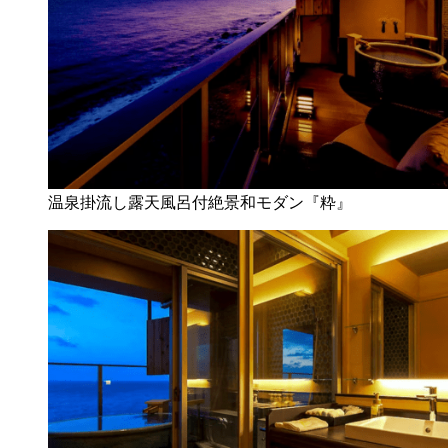
温泉掛流し露天風呂付絶景和モダン『粋』