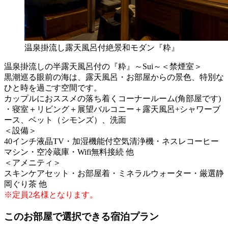
温泉掛流し露天風呂付絶景和モダン『粋』
温泉掛流しの半露天風呂付の『粋』～Sui～＜禁煙室＞
黒潮巡る眼前の海は、露天風呂・お部屋からの景色、特別な
ひと時を過ごす空間です。
カップルにおススメの落ち着くコーナールーム(角部屋です)
・寝室＋リビング＋展望バルコニー＋露天風呂+シャワーブ
ース、ベット（シモンズ）、洗面
＜設備＞
40インチ液晶TV・加湿機能付空気清浄機・ネスレコーヒー
マシン・空冷蔵庫・Wifi無料接続 他
＜アメニティ＞
スキンケアセット・お部屋着・ミネラルウォーター・厳選静
岡ぐり茶 他
※定員2名様となります。
このお部屋で選択できる宿泊プラン