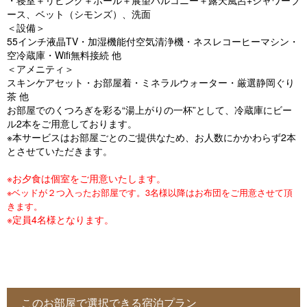
・寝室＋リビング＋ホール＋展望バルコニー＋露天風呂+シャワーブ
o
ース、ベット（シモンズ）、洗面
u
＜設備＞
55インチ液晶TV・加湿機能付空気清浄機・ネスレコーヒーマシン・
s
空冷蔵庫・Wifi無料接続 他
＜アメニティ＞
スキンケアセット・お部屋着・ミネラルウォーター・厳選静岡ぐり
茶 他
お部屋でのくつろぎを彩る“湯上がりの一杯”として、冷蔵庫にビー
ル2本をご用意しております。
※本サービスはお部屋ごとのご提供なため、お人数にかかわらず2本
とさせていただきます。
※お夕食は個室をご用意いたします。
※ベッドが２つ入ったお部屋です。3名様以降はお布団をご用意させて頂
きます。
※定員4名様となります。
このお部屋で選択できる宿泊プラン