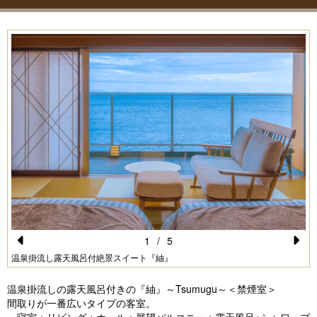
1
/
5
Pr
N
温泉掛流し露天風呂付絶景スイート『紬』
e
e
温泉掛流しの露天風呂付きの『紬』～Tsumugu～＜禁煙室＞
vi
xt
間取りが一番広いタイプの客室。