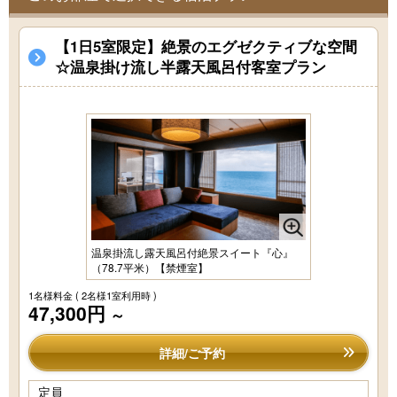
【1日5室限定】絶景のエグゼクティブな空間
☆温泉掛け流し半露天風呂付客室プラン
温泉掛流し露天風呂付絶景スイート『心』
（78.7平米）【禁煙室】
1名様料金
( 2名様1室利用時 )
47,300円
～
詳細/ご予約
定員