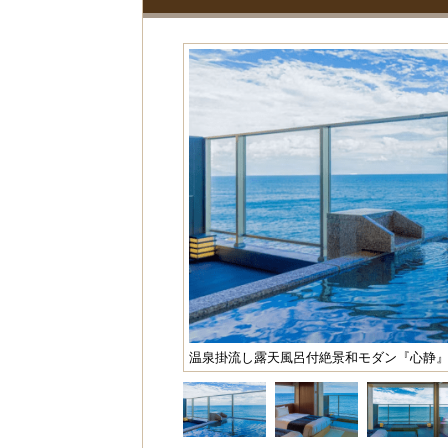
温泉掛流し露天風呂付絶景和モダン『心静