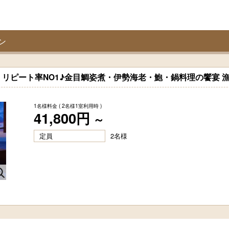
ン
リピート率NO1♪金目鯛姿煮・伊勢海老・鮑・鍋料理の饗宴 
1名様料金
( 2名様1室利用時 )
41,800円
～
定員
2名様