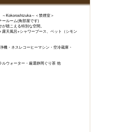
okoroshizuka～＜禁煙室＞
ールーム(角部屋です)
けが聴こえる特別な空間。
＋露天風呂+シャワーブース、ベット（シモン
清浄機・ネスレコーヒーマシン・空冷蔵庫・
ラルウォーター・厳選静岡ぐり茶 他