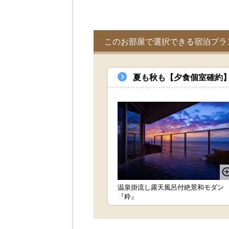
このお部屋で選択できる宿泊プラ
夏も秋も【夕食個室確約】
温泉掛流し露天風呂付絶景和モダン
『粋』