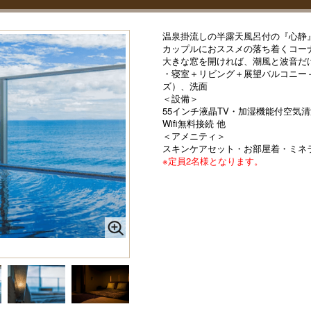
温泉掛流しの半露天風呂付の『心静』～K
カップルにおススメの落ち着くコーナ
大きな窓を開ければ、潮風と波音だ
・寝室＋リビング＋展望バルコニー
ズ）、洗面
＜設備＞
55インチ液晶TV・加湿機能付空気
Wifi無料接続 他
＜アメニティ＞
スキンケアセット・お部屋着・ミネ
※定員2名様となります。
』