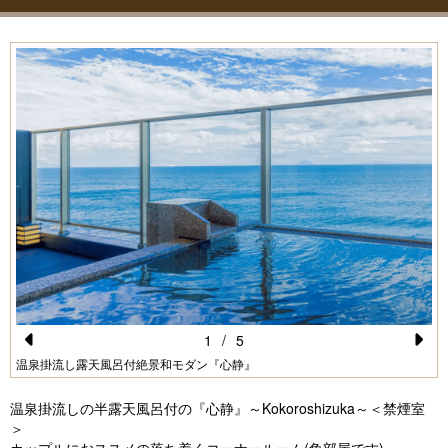
1
/
5
Pr
N
温泉掛流し露天風呂付絶景和モダン『心静』
e
e
温泉掛流しの半露天風呂付の『心静』～Kokoroshizuka～＜禁煙室
vi
xt
＞