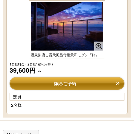
温泉掛流し露天風呂付絶景和モダン『粋』
1名様料金
( 2名様1室利用時 )
39,600円
～
詳細/ご予約
定員
2名様