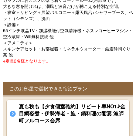
カップルにおススメの落ち着くコーナールーム(角部屋です)
o
大きな窓を開ければ、潮風と波音だけが聴こえる特別な空間。
u
・寝室＋リビング＋展望バルコニー＋露天風呂+シャワーブース、ベ
ット（シモンズ）、洗面
s
＜設備＞
55インチ液晶TV・加湿機能付空気清浄機・ネスレコーヒーマシン・
空冷蔵庫・Wifi無料接続 他
＜アメニティ＞
スキンケアセット・お部屋着・ミネラルウォーター・厳選静岡ぐり
茶 他
※定員2名様となります。
このお部屋で選択できる宿泊プラン
夏も秋も【夕食個室確約】リピート率NO1♪金
目鯛姿煮・伊勢海老・鮑・鍋料理の饗宴 漁師
町フルコース会席