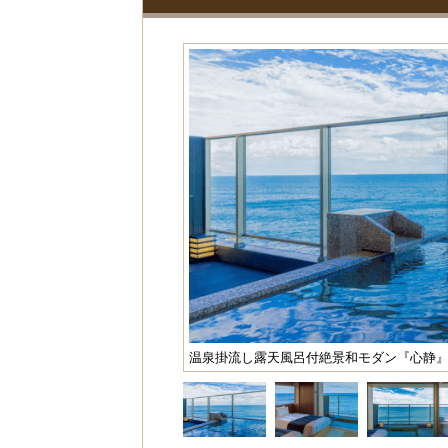
温泉掛流し露天風呂付絶景和モダン『心静