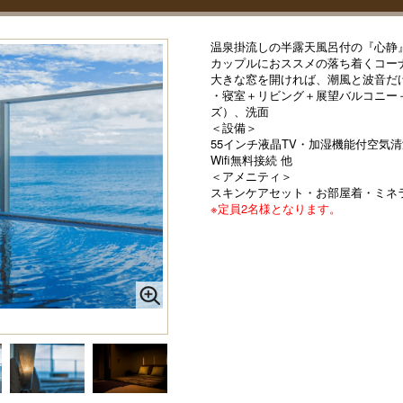
温泉掛流しの半露天風呂付の『心静』～K
カップルにおススメの落ち着くコーナ
大きな窓を開ければ、潮風と波音だ
・寝室＋リビング＋展望バルコニー
ズ）、洗面
＜設備＞
55インチ液晶TV・加湿機能付空気
Wifi無料接続 他
＜アメニティ＞
スキンケアセット・お部屋着・ミネ
※定員2名様となります。
』