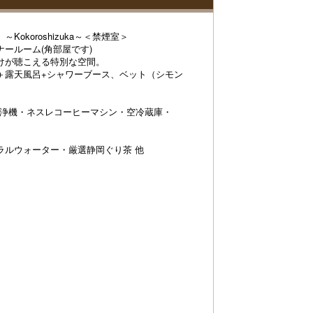
okoroshizuka～＜禁煙室＞
ールーム(角部屋です)
けが聴こえる特別な空間。
＋露天風呂+シャワーブース、ベット（シモン
清浄機・ネスレコーヒーマシン・空冷蔵庫・
ラルウォーター・厳選静岡ぐり茶 他