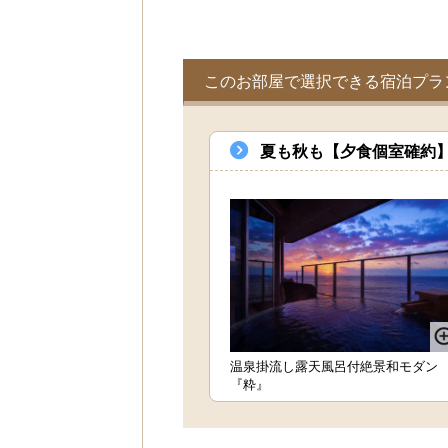
このお部屋で選択できる宿泊プラ
夏も秋も【夕食個室確約】
温泉掛流し露天風呂付絶景和モダン
『粋』