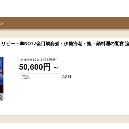
ン
リピート率NO1♪金目鯛姿煮・伊勢海老・鮑・鍋料理の饗宴 
1名様料金
( 2名様1室利用時 )
50,600円
～
定員
2名様