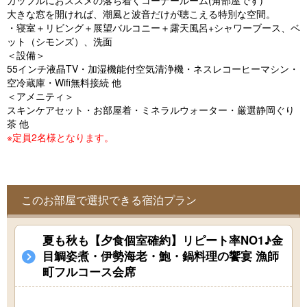
カップルにおススメの落ち着くコーナールーム(角部屋です)
o
大きな窓を開ければ、潮風と波音だけが聴こえる特別な空間。
u
・寝室＋リビング＋展望バルコニー＋露天風呂+シャワーブース、ベ
ット（シモンズ）、洗面
s
＜設備＞
55インチ液晶TV・加湿機能付空気清浄機・ネスレコーヒーマシン・
空冷蔵庫・Wifi無料接続 他
＜アメニティ＞
スキンケアセット・お部屋着・ミネラルウォーター・厳選静岡ぐり
茶 他
※定員2名様となります。
このお部屋で選択できる宿泊プラン
夏も秋も【夕食個室確約】リピート率NO1♪金
目鯛姿煮・伊勢海老・鮑・鍋料理の饗宴 漁師
町フルコース会席