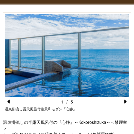
1
/
5
Pr
N
温泉掛流し露天風呂付絶景和モダン『心静』
e
e
温泉掛流しの半露天風呂付の『心静』～Kokoroshizuka～＜禁煙室
vi
xt
＞