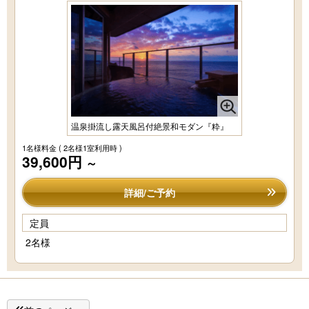
温泉掛流し露天風呂付絶景和モダン『粋』
1名様料金
( 2名様1室利用時 )
39,600円
～
詳細/ご予約
定員
2名様