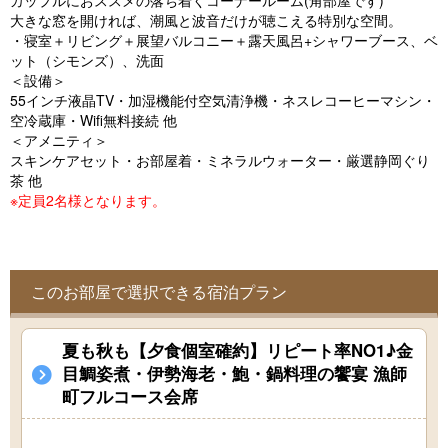
カップルにおススメの落ち着くコーナールーム(角部屋です)
o
大きな窓を開ければ、潮風と波音だけが聴こえる特別な空間。
u
・寝室＋リビング＋展望バルコニー＋露天風呂+シャワーブース、ベ
ット（シモンズ）、洗面
s
＜設備＞
55インチ液晶TV・加湿機能付空気清浄機・ネスレコーヒーマシン・
空冷蔵庫・Wifi無料接続 他
＜アメニティ＞
スキンケアセット・お部屋着・ミネラルウォーター・厳選静岡ぐり
茶 他
※定員2名様となります。
このお部屋で選択できる宿泊プラン
夏も秋も【夕食個室確約】リピート率NO1♪金
目鯛姿煮・伊勢海老・鮑・鍋料理の饗宴 漁師
町フルコース会席