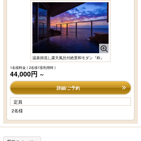
温泉掛流し露天風呂付絶景和モダン『粋』
1名様料金
( 2名様1室利用時 )
44,000円
～
詳細/ご予約
定員
2名様