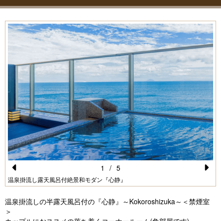
1
/
5
Pr
N
温泉掛流し露天風呂付絶景和モダン『心静』
e
e
温泉掛流しの半露天風呂付の『心静』～Kokoroshizuka～＜禁煙室
vi
xt
＞