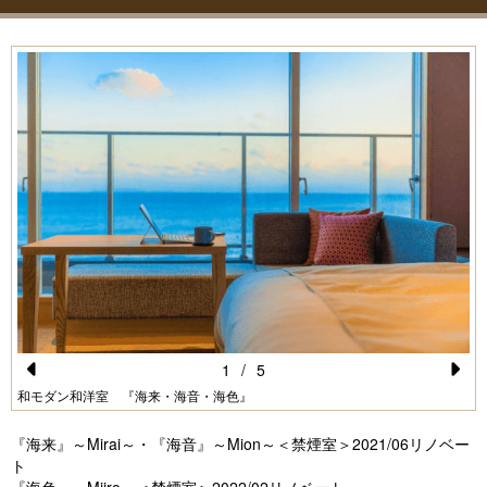
1
/
5
Pr
N
和モダン和洋室 『海来・海音・海色』
e
e
『海来』～Mirai～・『海音』～Mion～＜禁煙室＞2021/06リノベー
vi
xt
ト