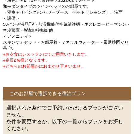
『海色』～Miiro～＜禁煙室＞2022/02リノベート
o
和モダンタイプのツインベッドのお部屋です。
u
・寝室＋リビング+シャワーブース、ベット（シモンズ）、洗面
＜設備＞
s
50インチ液晶TV・加湿機能付空気清浄機・ネスレコーヒーマシン・
空冷蔵庫・Wifi無料接続 他
＜アメニティ＞
スキンケアセット・お部屋着・ミネラルウォーター・厳選静岡ぐり
茶 他
※お夕食はレストランにてご用意いたします。
※定員2名様となります。
※どちらのお部屋かはおまかせ下さいませ。
このお部屋で選択できる宿泊プラン
選択された条件でご予約いただけるプランがござい
ません。
条件を変更するか、以下の一覧からプランをお探し
ください。