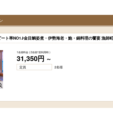
ン
ート率NO1♪金目鯛姿煮・伊勢海老・鮑・鍋料理の饗宴 漁師
1名様料金
( 2名様1室利用時 )
31,350円
～
定員
2名様