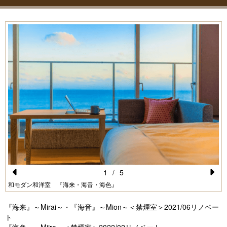
1
/
5
Pr
N
和モダン和洋室 『海来・海音・海色』
e
e
『海来』～Mirai～・『海音』～Mion～＜禁煙室＞2021/06リノベー
vi
xt
ト