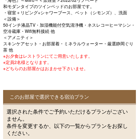
『海色』～Miiro～＜禁煙室＞2022/02リノベート
o
和モダンタイプのツインベッドのお部屋です。
u
・寝室＋リビング+シャワーブース、ベット（シモンズ）、洗面
＜設備＞
s
50インチ液晶TV・加湿機能付空気清浄機・ネスレコーヒーマシン・
空冷蔵庫・Wifi無料接続 他
＜アメニティ＞
スキンケアセット・お部屋着・ミネラルウォーター・厳選静岡ぐり
茶 他
※お夕食はレストランにてご用意いたします。
※定員2名様となります。
※どちらのお部屋かはおまかせ下さいませ。
このお部屋で選択できる宿泊プラン
選択された条件でご予約いただけるプランがござい
ません。
条件を変更するか、以下の一覧からプランをお探し
ください。