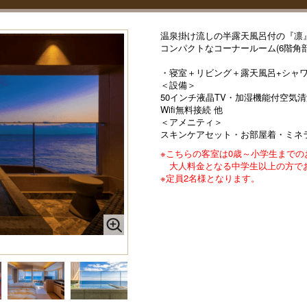
温泉掛け流しの半露天風呂付の『凛』
コンパクトなコーナールーム(6階角
・寝室＋リビング＋露天風呂+シャ
＜設備＞
50インチ液晶TV・加湿機能付空気
Wifi無料接続 他
＜アメニティ＞
スキンケアセット・お部屋着・ミネ
※こちらの客室は0歳～小学生まで
大人料金となる中学生以上の方でお
※定員2名様となります。
』