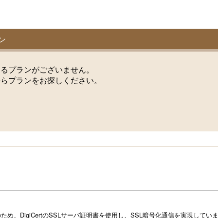
ン
けるプランがございません。
からプランをお探しください。
め、DigiCertのSSLサーバ証明書を使用し、SSL暗号化通信を実現し