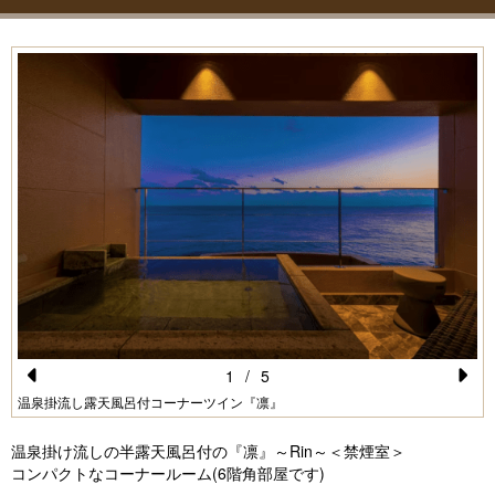
1
/
5
Pr
N
温泉掛流し露天風呂付コーナーツイン『凛』
e
e
温泉掛け流しの半露天風呂付の『凛』～Rin～＜禁煙室＞
vi
xt
コンパクトなコーナールーム(6階角部屋です)