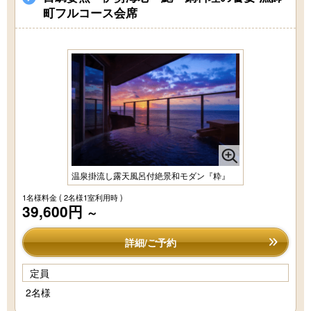
町フルコース会席
温泉掛流し露天風呂付絶景和モダン『粋』
1名様料金
( 2名様1室利用時 )
39,600円
～
詳細/ご予約
定員
2名様