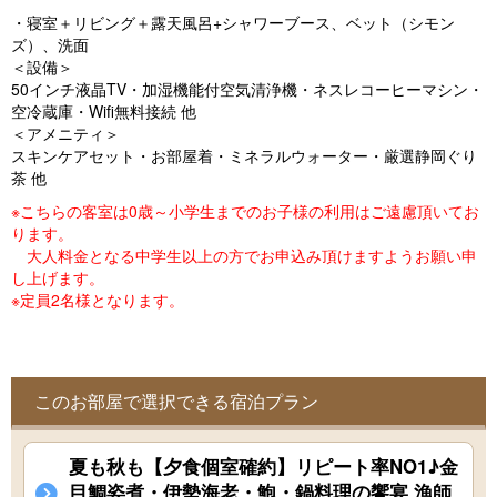
o
・寝室＋リビング＋露天風呂+シャワーブース、ベット（シモン
u
ズ）、洗面
＜設備＞
s
50インチ液晶TV・加湿機能付空気清浄機・ネスレコーヒーマシン・
空冷蔵庫・Wifi無料接続 他
＜アメニティ＞
スキンケアセット・お部屋着・ミネラルウォーター・厳選静岡ぐり
茶 他
※こちらの客室は0歳～小学生までのお子様の利用はご遠慮頂いてお
ります。
大人料金となる中学生以上の方でお申込み頂けますようお願い申
し上げます。
※定員2名様となります。
このお部屋で選択できる宿泊プラン
夏も秋も【夕食個室確約】リピート率NO1♪金
目鯛姿煮・伊勢海老・鮑・鍋料理の饗宴 漁師