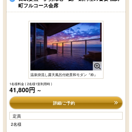
町フルコース会席
温泉掛流し露天風呂付絶景和モダン『粋』
1名様料金
( 2名様1室利用時 )
41,800円
～
詳細/ご予約
定員
2名様