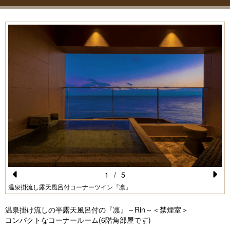
1
/
5
Pr
N
温泉掛流し露天風呂付コーナーツイン『凛』
e
e
温泉掛け流しの半露天風呂付の『凛』～Rin～＜禁煙室＞
vi
xt
コンパクトなコーナールーム(6階角部屋です)