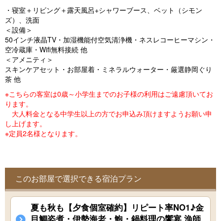
o
・寝室＋リビング＋露天風呂+シャワーブース、ベット（シモン
u
ズ）、洗面
＜設備＞
s
50インチ液晶TV・加湿機能付空気清浄機・ネスレコーヒーマシン・
空冷蔵庫・Wifi無料接続 他
＜アメニティ＞
スキンケアセット・お部屋着・ミネラルウォーター・厳選静岡ぐり
茶 他
※こちらの客室は0歳～小学生までのお子様の利用はご遠慮頂いてお
ります。
大人料金となる中学生以上の方でお申込み頂けますようお願い申
し上げます。
※定員2名様となります。
このお部屋で選択できる宿泊プラン
夏も秋も【夕食個室確約】リピート率NO1♪金
目鯛姿煮・伊勢海老・鮑・鍋料理の饗宴 漁師