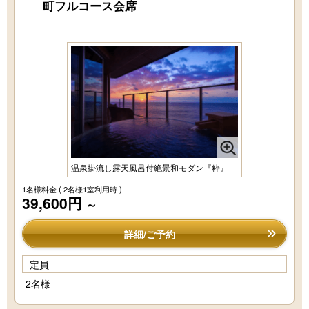
町フルコース会席
温泉掛流し露天風呂付絶景和モダン『粋』
1名様料金
( 2名様1室利用時 )
39,600円
～
詳細/ご予約
定員
2名様