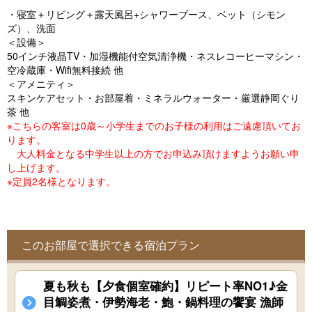
o
・寝室＋リビング＋露天風呂+シャワーブース、ベット（シモン
u
ズ）、洗面
＜設備＞
s
50インチ液晶TV・加湿機能付空気清浄機・ネスレコーヒーマシン・
空冷蔵庫・Wifi無料接続 他
＜アメニティ＞
スキンケアセット・お部屋着・ミネラルウォーター・厳選静岡ぐり
茶 他
※こちらの客室は0歳～小学生までのお子様の利用はご遠慮頂いてお
ります。
大人料金となる中学生以上の方でお申込み頂けますようお願い申
し上げます。
※定員2名様となります。
このお部屋で選択できる宿泊プラン
夏も秋も【夕食個室確約】リピート率NO1♪金
目鯛姿煮・伊勢海老・鮑・鍋料理の饗宴 漁師