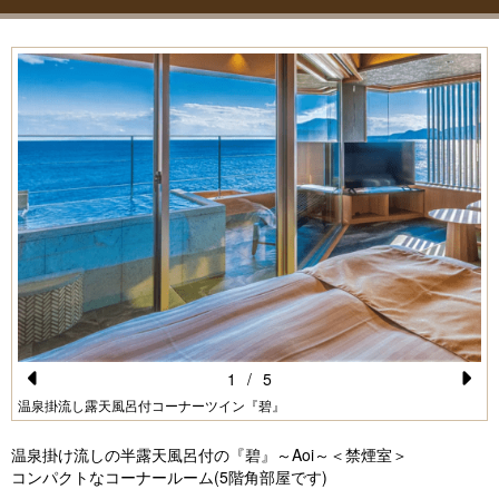
1
/
5
Pr
N
温泉掛流し露天風呂付コーナーツイン『碧』
e
e
温泉掛け流しの半露天風呂付の『碧』～Aoi～＜禁煙室＞
vi
xt
コンパクトなコーナールーム(5階角部屋です)