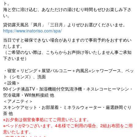
o
ト。
海と空に溶け込む、あなただけの湯けむり時間もぜひお楽しみ下さ
u
い。
s
貸切露天風呂「満月」「三日月」よりぜひお選びくださいませ。
https://www.inatoriso.com/spa/
当日ですと確保できない場合がありますので事前予約をおすすめい
たします。
（ご希望のない際は、こちらからお声掛け等いたしません事ご承知
下さいませ）
・寝室＋リビング＋展望バルコニー＋内風呂+シャワーブース、ベッ
ト（シモンズ）、洗面
＜設備＞
50インチ液晶TV・加湿機能付空気清浄機・ネスレコーヒーマシン・
空冷蔵庫・Wifi無料接続 他
＜アメニティ＞
スキンケアセット・お部屋着・ミネラルウォーター・厳選静岡ぐり
茶 他
※お夕食は個室食事処にてご用意いたします。
※ベッドが2つございます。4名様でご利用の場合、2組お布団をご用
意いたします。