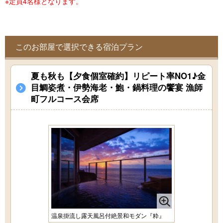
※定員4名様となります。
このお部屋で選択できる宿泊プラン
夏も秋も【夕食個室確約】リピート率NO1♪金
目鯛姿煮・伊勢海老・鮑・鍋料理の饗宴 漁師
町フルコース会席
温泉掛流し露天風呂付絶景和モダン『粋』