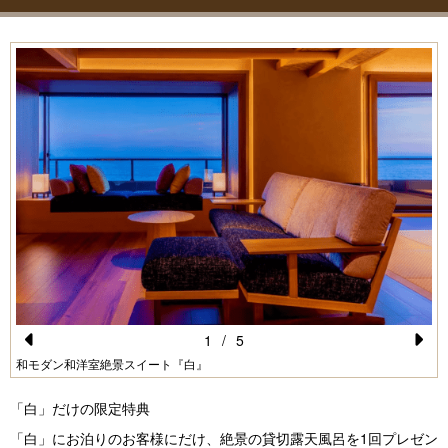
1
/
5
Pr
N
和モダン和洋室絶景スイート『白』
e
e
「白」だけの限定特典
vi
xt
「白」にお泊りのお客様にだけ、絶景の貸切露天風呂を1回プレゼン