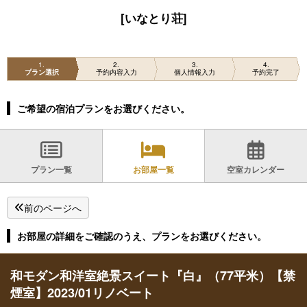
[いなとり荘]
1
2
3
4
プラン選択
予約内容入力
個人情報入力
予約完了
ご希望の宿泊プランをお選びください。
プラン一覧
お部屋一覧
空室カレンダー
前のページへ
お部屋の詳細をご確認のうえ、プランをお選びください。
和モダン和洋室絶景スイート『白』（77平米）【禁
煙室】2023/01リノベート