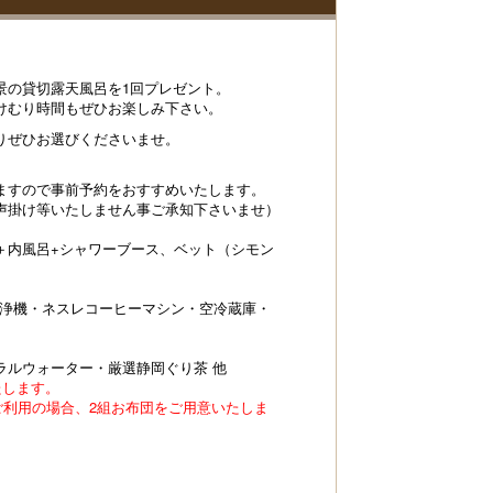
景の貸切露天風呂を1回プレゼント。
けむり時間もぜひお楽しみ下さい。
りぜひお選びくださいませ。
ますので事前予約をおすすめいたします。
声掛け等いたしません事ご承知下さいませ）
＋内風呂+シャワーブース、ベット（シモン
清浄機・ネスレコーヒーマシン・空冷蔵庫・
ラルウォーター・厳選静岡ぐり茶 他
たします。
ご利用の場合、2組お布団をご用意いたしま