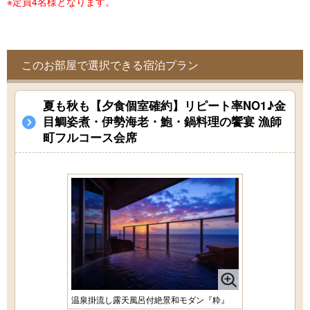
※定員4名様となります。
このお部屋で選択できる宿泊プラン
夏も秋も【夕食個室確約】リピート率NO1♪金
目鯛姿煮・伊勢海老・鮑・鍋料理の饗宴 漁師
町フルコース会席
温泉掛流し露天風呂付絶景和モダン『粋』