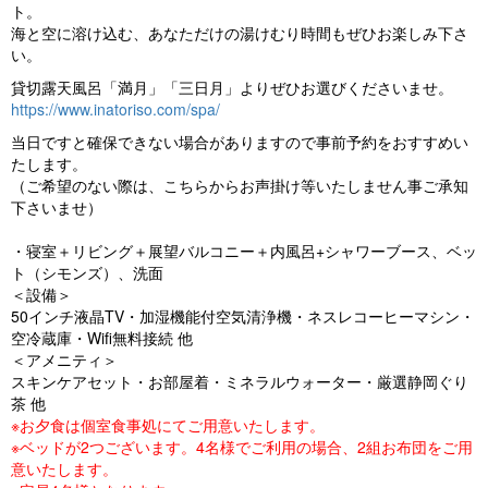
o
ト。
海と空に溶け込む、あなただけの湯けむり時間もぜひお楽しみ下さ
u
い。
s
貸切露天風呂「満月」「三日月」よりぜひお選びくださいませ。
https://www.inatoriso.com/spa/
当日ですと確保できない場合がありますので事前予約をおすすめい
たします。
（ご希望のない際は、こちらからお声掛け等いたしません事ご承知
下さいませ）
・寝室＋リビング＋展望バルコニー＋内風呂+シャワーブース、ベッ
ト（シモンズ）、洗面
＜設備＞
50インチ液晶TV・加湿機能付空気清浄機・ネスレコーヒーマシン・
空冷蔵庫・Wifi無料接続 他
＜アメニティ＞
スキンケアセット・お部屋着・ミネラルウォーター・厳選静岡ぐり
茶 他
※お夕食は個室食事処にてご用意いたします。
※ベッドが2つございます。4名様でご利用の場合、2組お布団をご用
意いたします。