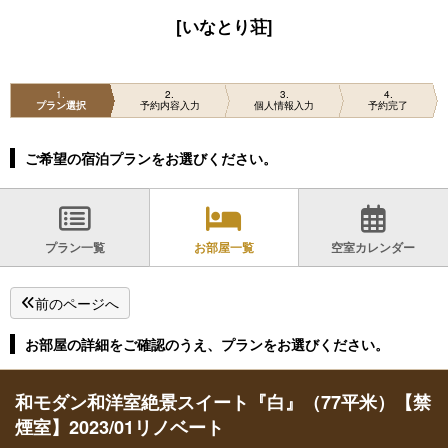
[いなとり荘]
1
2
3
4
プラン選択
予約内容入力
個人情報入力
予約完了
ご希望の宿泊プランをお選びください。
プラン一覧
お部屋一覧
空室カレンダー
前のページへ
お部屋の詳細をご確認のうえ、プランをお選びください。
和モダン和洋室絶景スイート『白』（77平米）【禁
煙室】2023/01リノベート