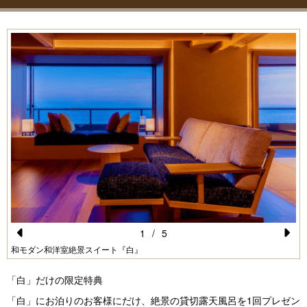
1
/
5
Pr
N
和モダン和洋室絶景スイート『白』
e
e
「白」だけの限定特典
vi
xt
「白」にお泊りのお客様にだけ、絶景の貸切露天風呂を1回プレゼン