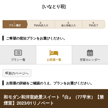
[いなとり荘]
1
2
3
4
プラン選択
予約内容入力
個人情報入力
予約完了
ご希望の宿泊プランをお選びください。
プラン一覧
お部屋一覧
空室カレンダー
前のページへ
お部屋の詳細をご確認のうえ、プランをお選びください。
和モダン和洋室絶景スイート『白』（77平米）【禁
煙室】2023/01リノベート