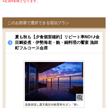
※定員4名様となります。
このお部屋で選択できる宿泊プラン
夏も秋も【夕食個室確約】リピート率NO1♪金
目鯛姿煮・伊勢海老・鮑・鍋料理の饗宴 漁師
町フルコース会席
温泉掛流し露天風呂付絶景和モダン『粋』