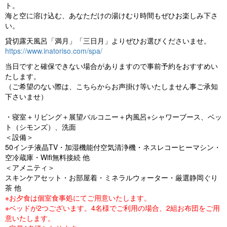
o
ト。
海と空に溶け込む、あなただけの湯けむり時間もぜひお楽しみ下さ
u
い。
s
貸切露天風呂「満月」「三日月」よりぜひお選びくださいませ。
https://www.inatoriso.com/spa/
当日ですと確保できない場合がありますので事前予約をおすすめい
たします。
（ご希望のない際は、こちらからお声掛け等いたしません事ご承知
下さいませ）
・寝室＋リビング＋展望バルコニー＋内風呂+シャワーブース、ベッ
ト（シモンズ）、洗面
＜設備＞
50インチ液晶TV・加湿機能付空気清浄機・ネスレコーヒーマシン・
空冷蔵庫・Wifi無料接続 他
＜アメニティ＞
スキンケアセット・お部屋着・ミネラルウォーター・厳選静岡ぐり
茶 他
※お夕食は個室食事処にてご用意いたします。
※ベッドが2つございます。4名様でご利用の場合、2組お布団をご用
意いたします。