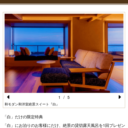
1
/
5
Pr
N
和モダン和洋室絶景スイート『白』
e
e
「白」だけの限定特典
vi
xt
「白」にお泊りのお客様にだけ、絶景の貸切露天風呂を1回プレゼン