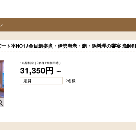
ン
ート率NO1♪金目鯛姿煮・伊勢海老・鮑・鍋料理の饗宴 漁師
1名様料金
( 2名様1室利用時 )
31,350円
～
定員
2名様