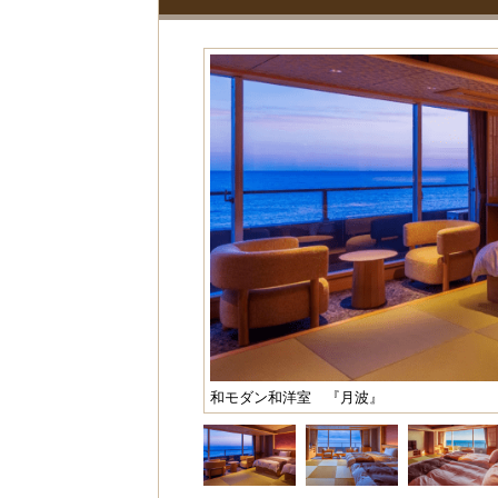
和モダン和洋室 『月波』