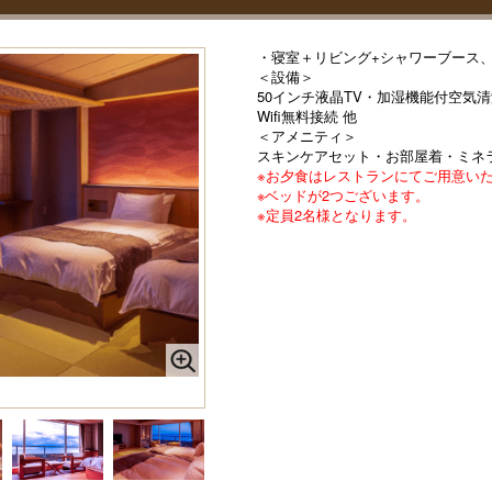
・寝室＋リビング+シャワーブース
＜設備＞
50インチ液晶TV・加湿機能付空気
Wifi無料接続 他
＜アメニティ＞
スキンケアセット・お部屋着・ミネ
※お夕食はレストランにてご用意い
※ベッドが2つございます。
※定員2名様となります。