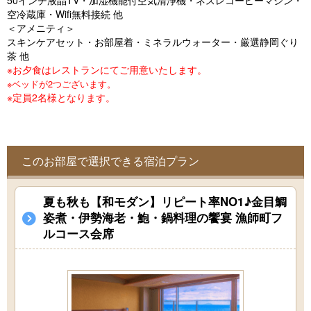
50インチ液晶TV・加湿機能付空気清浄機・ネスレコーヒーマシン・
o
空冷蔵庫・Wifi無料接続 他
u
＜アメニティ＞
スキンケアセット・お部屋着・ミネラルウォーター・厳選静岡ぐり
s
茶 他
※お夕食はレストランにてご用意いたします。
※ベッドが2つございます。
※定員2名様となります。
このお部屋で選択できる宿泊プラン
夏も秋も【和モダン】リピート率NO1♪金目鯛
姿煮・伊勢海老・鮑・鍋料理の饗宴 漁師町フ
ルコース会席