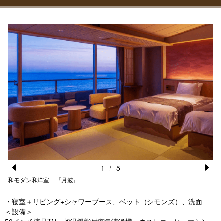
1
/
5
Pr
N
和モダン和洋室 『月波』
e
e
・寝室＋リビング+シャワーブース、ベット（シモンズ）、洗面
vi
xt
＜設備＞