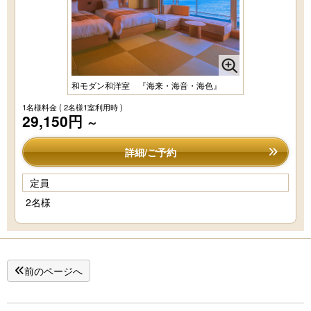
和モダン和洋室 『海来・海音・海色』
1名様料金
( 2名様1室利用時 )
29,150円
～
詳細/ご予約
定員
2名様
前のページへ