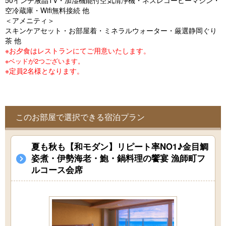
50インチ液晶TV・加湿機能付空気清浄機・ネスレコーヒーマシン・
o
空冷蔵庫・Wifi無料接続 他
u
＜アメニティ＞
スキンケアセット・お部屋着・ミネラルウォーター・厳選静岡ぐり
s
茶 他
※お夕食はレストランにてご用意いたします。
※ベッドが2つございます。
※定員2名様となります。
このお部屋で選択できる宿泊プラン
夏も秋も【和モダン】リピート率NO1♪金目鯛
姿煮・伊勢海老・鮑・鍋料理の饗宴 漁師町フ
ルコース会席