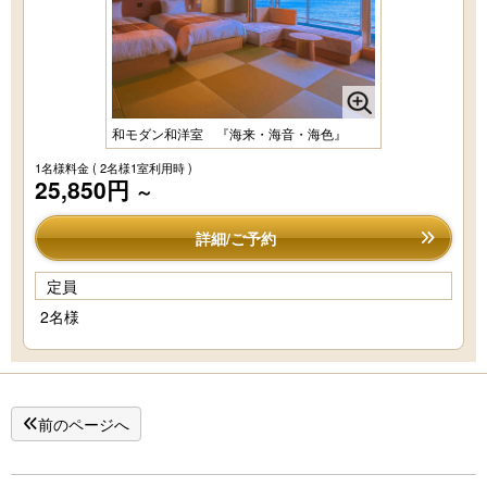
和モダン和洋室 『海来・海音・海色』
1名様料金
( 2名様1室利用時 )
25,850円
～
詳細/ご予約
定員
2名様
前のページへ