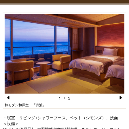
1
/
5
Pr
N
和モダン和洋室 『月波』
e
e
・寝室＋リビング+シャワーブース、ベット（シモンズ）、洗面
vi
xt
＜設備＞