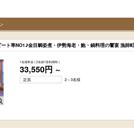
ン
ート率NO1♪金目鯛姿煮・伊勢海老・鮑・鍋料理の饗宴 漁師
1名様料金
( 2名様1室利用時 )
33,550円
～
定員
2～3名様