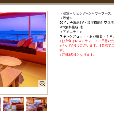
・寝室＋リビング+シャワーブース
＜設備＞
50インチ液晶TV・加湿機能付空気
Wifi無料接続 他
＜アメニティ＞
スキンケアセット・お部屋着・ミネ
※お夕食はレストランにてご用意い
※ベッドが2つございます。3名様で
す。
※定員3名様となります。