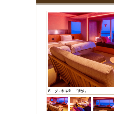
和モダン和洋室 『青波』