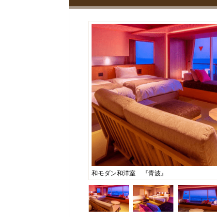
和モダン和洋室 『青波』