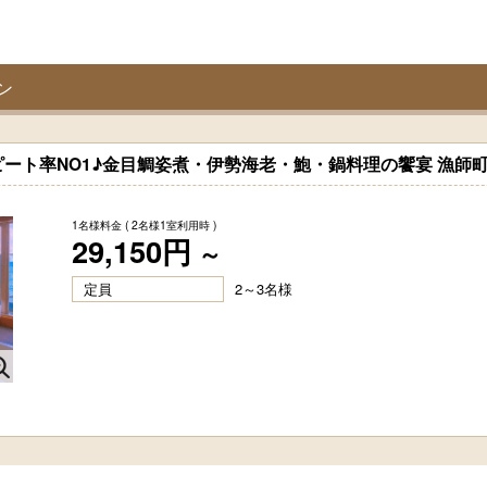
ン
ート率NO1♪金目鯛姿煮・伊勢海老・鮑・鍋料理の饗宴 漁師
1名様料金
( 2名様1室利用時 )
29,150円
～
定員
2～3名様