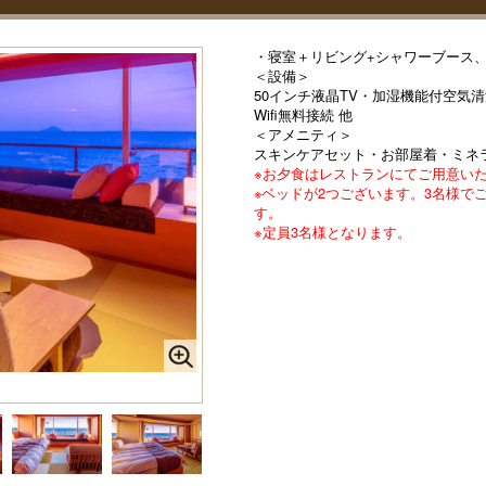
・寝室＋リビング+シャワーブース
＜設備＞
50インチ液晶TV・加湿機能付空気
Wifi無料接続 他
＜アメニティ＞
スキンケアセット・お部屋着・ミネ
※お夕食はレストランにてご用意い
※ベッドが2つございます。3名様で
す。
※定員3名様となります。