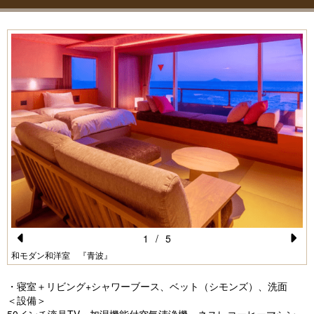
1
/
5
Pr
N
和モダン和洋室 『青波』
e
e
・寝室＋リビング+シャワーブース、ベット（シモンズ）、洗面
vi
xt
＜設備＞