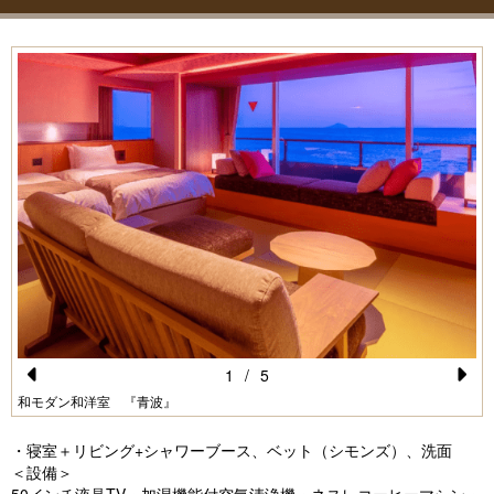
1
/
5
Pr
N
和モダン和洋室 『青波』
e
e
・寝室＋リビング+シャワーブース、ベット（シモンズ）、洗面
vi
xt
＜設備＞