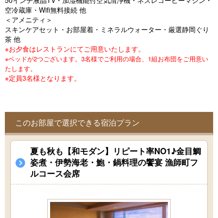
50インチ液晶TV・加湿機能付空気清浄機・ネスレコーヒーマシン・
o
空冷蔵庫・Wifi無料接続 他
u
＜アメニティ＞
スキンケアセット・お部屋着・ミネラルウォーター・厳選静岡ぐり
s
茶 他
※お夕食はレストランにてご用意いたします。
※ベッドが2つございます。3名様でご利用の場合、1組お布団をご用意い
たします。
※定員3名様となります。
このお部屋で選択できる宿泊プラン
夏も秋も【和モダン】リピート率NO1♪金目鯛
姿煮・伊勢海老・鮑・鍋料理の饗宴 漁師町フ
ルコース会席