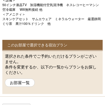
＜設備＞
o
50インチ液晶TV 加湿機能付空気清浄機 ネスレコーヒーマシン
u
空冷蔵庫 Wifi無料接続 他
＜アメニティ＞
s
スキンケアセット サムエウェア ミネラルウォーター 厳選静岡
ぐり茶 果汁100％ドリンク 他
このお部屋で選択できる宿泊プラン
選択された条件でご予約いただけるプランがござい
ません。
条件を変更するか、以下の一覧からプランをお探し
ください。
お部屋一覧