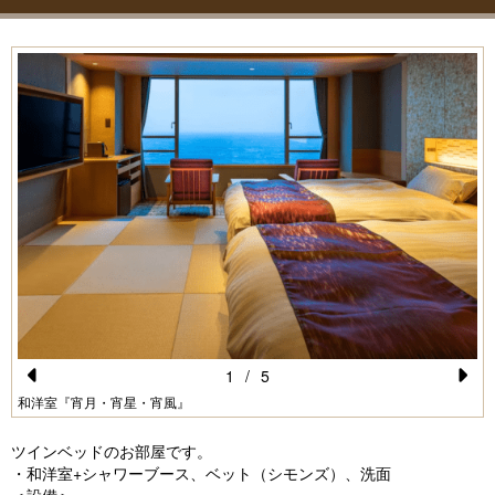
1
/
5
Pr
N
和洋室『宵月・宵星・宵風』
e
e
ツインベッドのお部屋です。
vi
xt
・和洋室+シャワーブース、ベット（シモンズ）、洗面