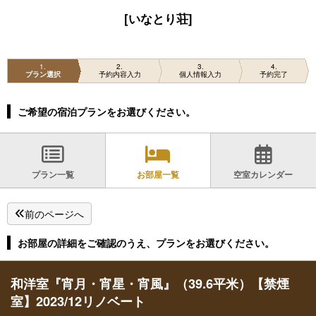
[いなとり荘]
1
2
3
4
プラン選択
予約内容入力
個人情報入力
予約完了
ご希望の宿泊プランをお選びください。
プラン一覧
お部屋一覧
空室カレンダー
前のページへ
お部屋の詳細をご確認のうえ、プランをお選びください。
和洋室『宵月・宵星・宵風』（39.6平米）【禁煙
室】2023/12リノベート