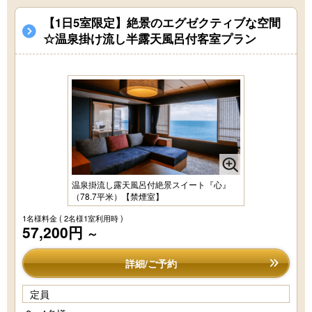
【1日5室限定】絶景のエグゼクティブな空間
☆温泉掛け流し半露天風呂付客室プラン
温泉掛流し露天風呂付絶景スイート『心』
（78.7平米）【禁煙室】
1名様料金
( 2名様1室利用時 )
57,200円
～
詳細/ご予約
定員