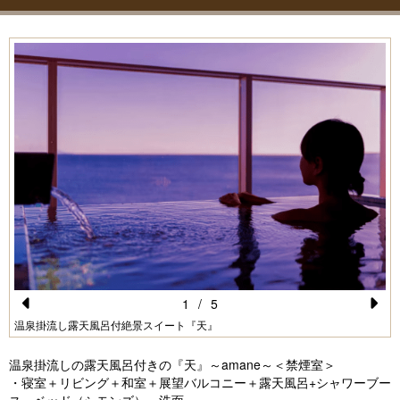
1
/
5
Pr
N
温泉掛流し露天風呂付絶景スイート『天』
e
e
温泉掛流しの露天風呂付きの『天』～amane～＜禁煙室＞
vi
xt
・寝室＋リビング＋和室＋展望バルコニー＋露天風呂+シャワーブー