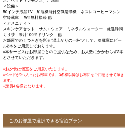
ス、ベッド（シモンズ）、洗面
o
＜設備＞
u
50インチ液晶TV 加湿機能付空気清浄機 ネスレコーヒーマシン
空冷蔵庫 Wifi無料接続 他
s
＜アメニティ＞
スキンケアセット サムエウェア ミネラルウォーター 厳選静岡
ぐり茶 果汁100％ドリンク 他
お部屋でのくつろぎを彩る“湯上がりの一杯”として、冷蔵庫にビー
ル2本をご用意しております。
※本サービスはお部屋ごとのご提供なため、お人数にかかわらず2本
とさせていただきます。
※お夕食は個室をご用意いたします。
※ベッドが2つ入ったお部屋です。3名様以降はお布団をご用意させて頂き
ます。
※定員4名様となります。
このお部屋で選択できる宿泊プラン