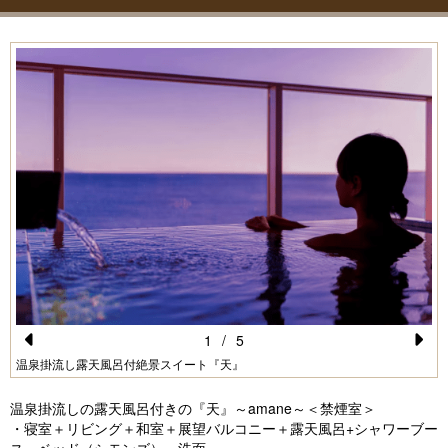
1
/
5
Pr
N
温泉掛流し露天風呂付絶景スイート『天』
e
e
温泉掛流しの露天風呂付きの『天』～amane～＜禁煙室＞
vi
xt
・寝室＋リビング＋和室＋展望バルコニー＋露天風呂+シャワーブー