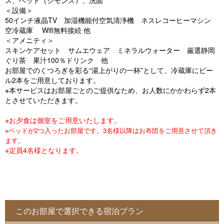
ス、ベッド（シモンズ）、洗面
o
＜設備＞
u
50インチ液晶TV 加湿機能付空気清浄機 ネスレコーヒーマシン
空冷蔵庫 Wifi無料接続 他
s
＜アメニティ＞
スキンケアセット サムエウェア ミネラルウォーター 厳選静岡
ぐり茶 果汁100％ドリンク 他
お部屋でのくつろぎを彩る“湯上がりの一杯”として、冷蔵庫にビー
ル2本をご用意しております。
※本サービスはお部屋ごとのご提供なため、お人数にかかわらず2本
とさせていただきます。
※お夕食は個室をご用意いたします。
※ベッドが2つ入ったお部屋です。3名様以降はお布団をご用意させて頂き
ます。
※定員4名様となります。
このお部屋で選択できる宿泊プラン