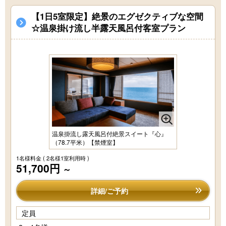
【1日5室限定】絶景のエグゼクティブな空間
☆温泉掛け流し半露天風呂付客室プラン
温泉掛流し露天風呂付絶景スイート『心』
（78.7平米）【禁煙室】
1名様料金
( 2名様1室利用時 )
51,700円
～
詳細/ご予約
定員