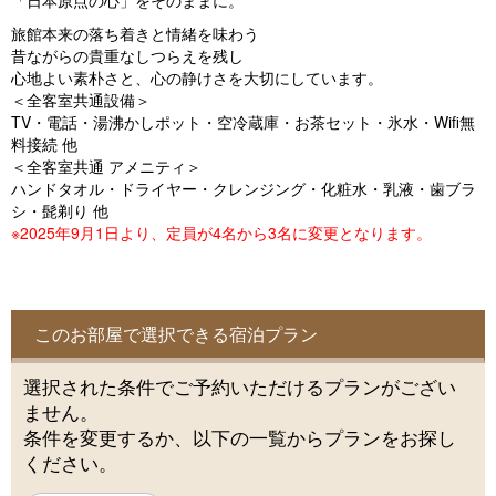
「日本原点の心」をそのままに。
o
旅館本来の落ち着きと情緒を味わう
u
昔ながらの貴重なしつらえを残し
s
心地よい素朴さと、心の静けさを大切にしています。
＜全客室共通設備＞
TV・電話・湯沸かしポット・空冷蔵庫・お茶セット・氷水・Wifi無
料接続 他
＜全客室共通 アメニティ＞
ハンドタオル・ドライヤー・クレンジング・化粧水・乳液・歯ブラ
シ・髭剃り 他
※2025年9月1日より、定員が4名から3名に変更となります。
このお部屋で選択できる宿泊プラン
選択された条件でご予約いただけるプランがござい
ません。
条件を変更するか、以下の一覧からプランをお探し
ください。