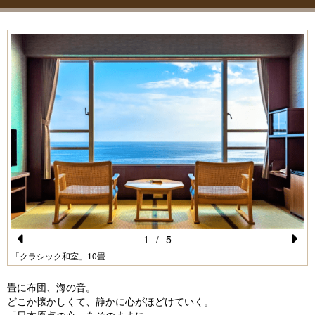
1
/
5
Pr
N
「クラシック和室」10畳
e
e
畳に布団、海の音。
vi
xt
どこか懐かしくて、静かに心がほどけていく。