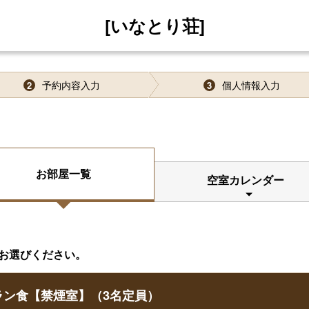
[いなとり荘]
予約内容入力
個人情報入力
2
3
お部屋一覧
空室カレンダー
お選びください。
ラン食【禁煙室】（3名定員）