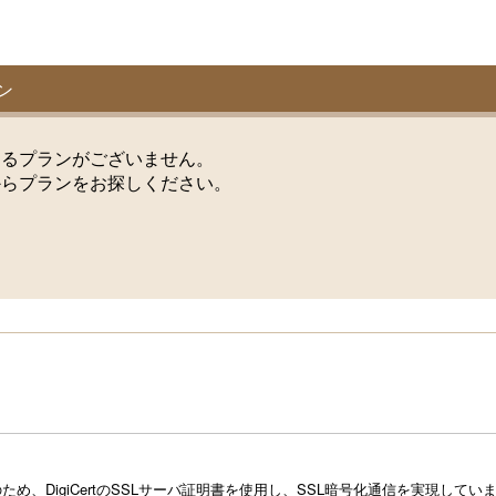
ン
けるプランがございません。
からプランをお探しください。
め、DigiCertのSSLサーバ証明書を使用し、SSL暗号化通信を実現し