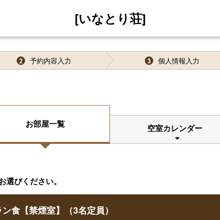
[いなとり荘]
予約内容入力
個人情報入力
2
3
お部屋一覧
空室カレンダー
お選びください。
ラン食【禁煙室】（3名定員）