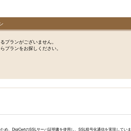
ン
けるプランがございません。
からプランをお探しください。
め、DigiCertのSSLサーバ証明書を使用し、SSL暗号化通信を実現し