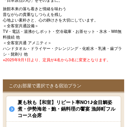
「日本原点の心」をそのままに。
o
旅館本来の落ち着きと情緒を味わう
u
昔ながらの貴重なしつらえを残し
s
心地よい素朴さと、心の静けさを大切にしています。
＜全客室共通設備＞
TV・電話・湯沸かしポット・空冷蔵庫・お茶セット・氷水・Wifi無
料接続 他
＜全客室共通 アメニティ＞
ハンドタオル・ドライヤー・クレンジング・化粧水・乳液・歯ブラ
シ・髭剃り 他
※2025年9月1日より、定員が4名から3名に変更となります。
このお部屋で選択できる宿泊プラン
夏も秋も【和室】リピート率NO1♪金目鯛姿
煮・伊勢海老・鮑・鍋料理の饗宴 漁師町フル
コース会席