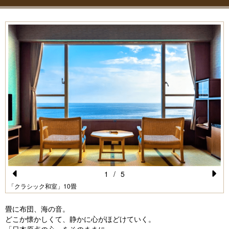
1
/
5
Pr
N
「クラシック和室」10畳
e
e
畳に布団、海の音。
vi
xt
どこか懐かしくて、静かに心がほどけていく。