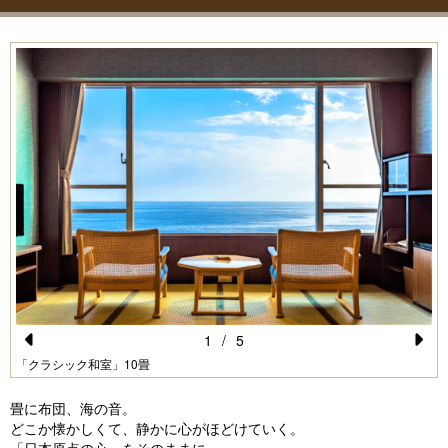
1
/
5
Pr
N
「クラシック和室」10畳
e
e
畳に布団、海の音。
vi
xt
どこか懐かしくて、静かに心がほどけていく。