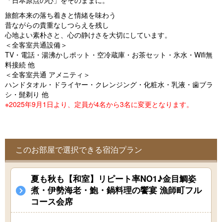
「日本原点の心」をそのままに。
o
旅館本来の落ち着きと情緒を味わう
u
昔ながらの貴重なしつらえを残し
s
心地よい素朴さと、心の静けさを大切にしています。
＜全客室共通設備＞
TV・電話・湯沸かしポット・空冷蔵庫・お茶セット・氷水・Wifi無
料接続 他
＜全客室共通 アメニティ＞
ハンドタオル・ドライヤー・クレンジング・化粧水・乳液・歯ブラ
シ・髭剃り 他
※2025年9月1日より、定員が4名から3名に変更となります。
このお部屋で選択できる宿泊プラン
夏も秋も【和室】リピート率NO1♪金目鯛姿
煮・伊勢海老・鮑・鍋料理の饗宴 漁師町フル
コース会席